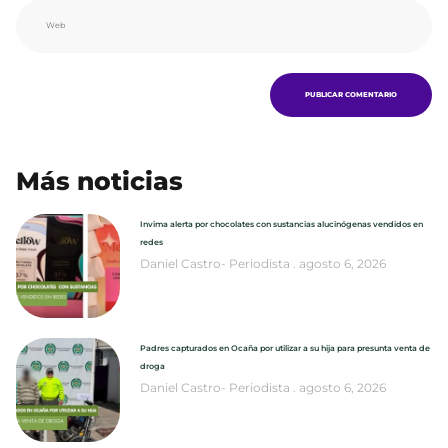
Más noticias
Invima alerta por chocolates con sustancias alucinógenas vendidos en
redes
Daniel Castro- Periodista
agosto 6, 2026
Padres capturados en Ocaña por utilizar a su hija para presunta venta de
droga
Daniel Castro- Periodista
agosto 6, 2026