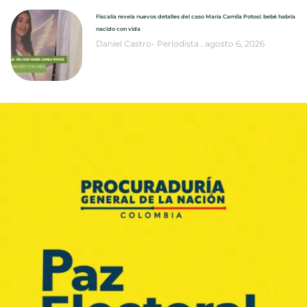
Fiscalía revela nuevos detalles del caso María Camila Potosí: bebé habría
nacido con vida
Daniel Castro- Periodista
agosto 6, 2026