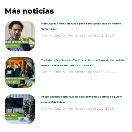
Más noticias
Iván Cepeda anuncia denuncia penal contra presidente del Partido
Conservador
Daniel Castro- Periodista
agosto 9, 2026
Trasladan a Bogotá a alias ‘Boni’, cabecilla de la Segunda Marquetalia,
menos de 24 horas después de su captura
Daniel Castro- Periodista
agosto 9, 2026
Policía encuentra estructura de abastecimiento de armas del ELN en
zona rural de Lebrija
Daniel Castro- Periodista
agosto 9, 2026