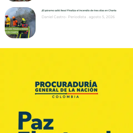
¡El páramo salió ileso! Finaliza el incendio de tres días en Charta
Daniel Castro- Periodista
agosto 5, 2026