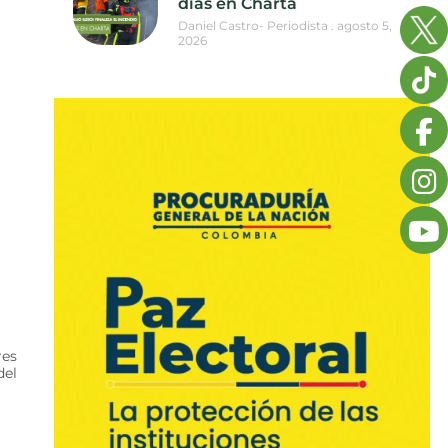
días en Charta
Daniel Castro- Periodista
agosto 5,
2026
res
del