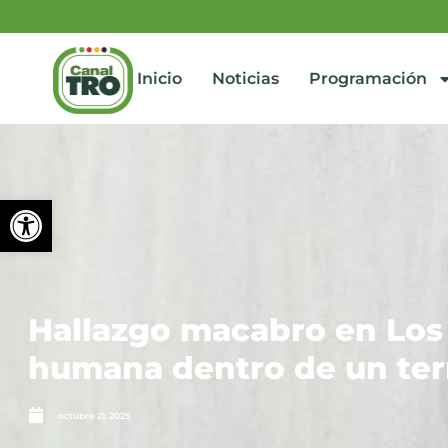
Inicio
Noticias
Programación
Abrir barra de herramienta
Hallazgo macabro en Los
humana dentro de un ter
octubre 21, 2025