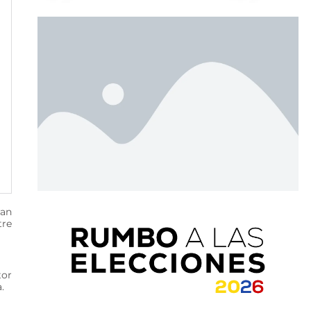
ran
tre
tor
.