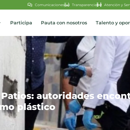
Comunicaciones
Transparencia
Atención y Ser
Participa
Pauta con nosotros
Talento y opo
s
 Patios: autoridades encon
mo plástico