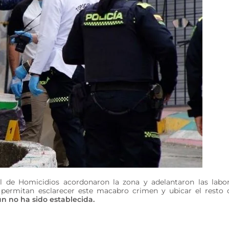
nal de Homicidios acordonaron la zona y adelantaron las labo
e permitan esclarecer este macabro crimen y ubicar el resto 
 no ha sido establecida.