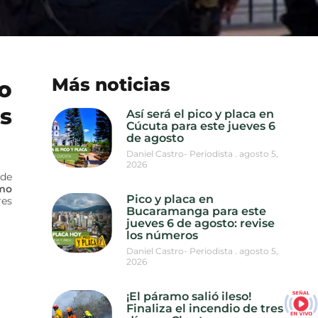
Más noticias
o
s
Así será el pico y placa en
Cúcuta para este jueves 6
de agosto
Daniel Castro- Periodista
agosto 5,
2026
 de
rmo
Pico y placa en
res
Bucaramanga para este
jueves 6 de agosto: revise
los números
Daniel Castro- Periodista
agosto 5,
2026
¡El páramo salió ileso!
Finaliza el incendio de tres