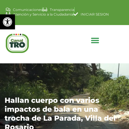
Comunicaciones
Transparencia
Abrir barra de herramienta
Atención y Servicio a la Ciudadanía
INICIAR SESION
Hallan cuerpo con varios
impactos de bala en una
trocha de La Parada, Villa del
Rosario