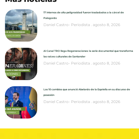
17 internos de alta peligrosidad fueron trasladados a la cárcel de
Palogordo
Daniel Castro- Periodista
agosto 8, 2026
Al Canal TRO llega Regeneraciones: la serie documental que transforma
las raíces culturales de Santander
Daniel Castro- Periodista
agosto 8, 2026
Los 10 cambios que anunció Abelardo de la Espriella en su discurso de
posesión
Daniel Castro- Periodista
agosto 8, 2026