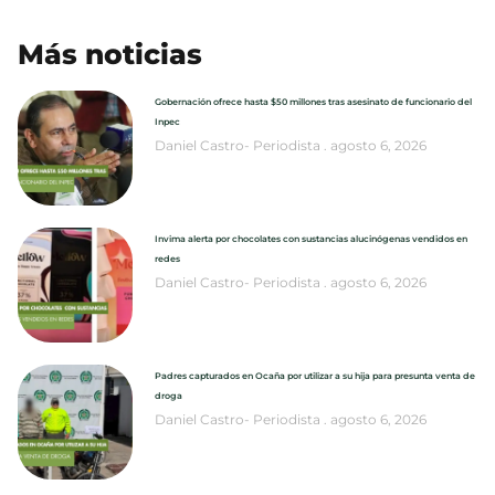
Más noticias
Gobernación ofrece hasta $50 millones tras asesinato de funcionario del
Inpec
Daniel Castro- Periodista
agosto 6, 2026
Invima alerta por chocolates con sustancias alucinógenas vendidos en
redes
Daniel Castro- Periodista
agosto 6, 2026
Padres capturados en Ocaña por utilizar a su hija para presunta venta de
droga
Daniel Castro- Periodista
agosto 6, 2026