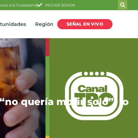
vicio a la Ciudadanía
INICIAR SESION
SEÑAL EN VIVO
rtunidades
Región
no quería morir solo”: lo