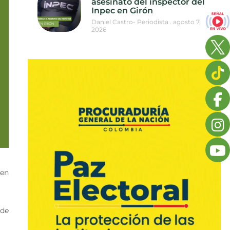
asesinato del inspector del
Inpec en Girón
Daniel Castro- Periodista
agosto 7,
2026
 en
 de