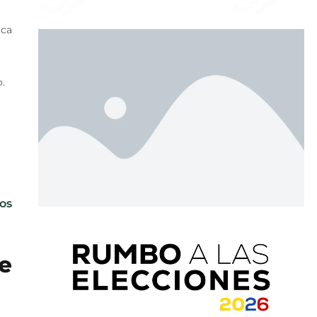
ica
o.
os
e