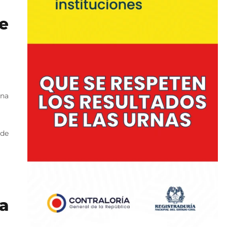
e
una
 de
a