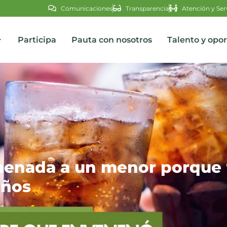
Comunicaciones
Transparencia
Atención y Ser
Participa
Pauta con nosotros
Talento y opo
s
enada a un menor porque “
años