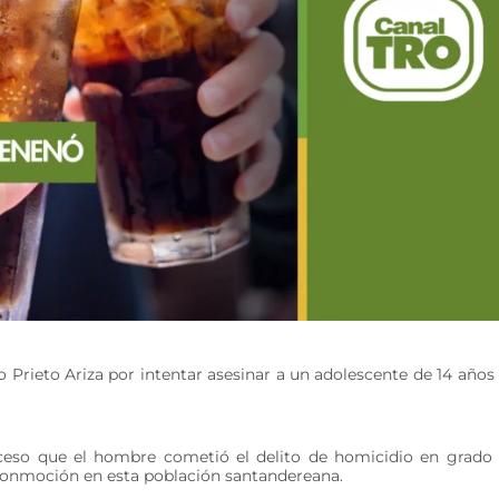
o Prieto Ariza por intentar asesinar a un adolescente de 14 años
oceso que el hombre cometió el delito de homicidio en grado
ó conmoción en esta población santandereana.