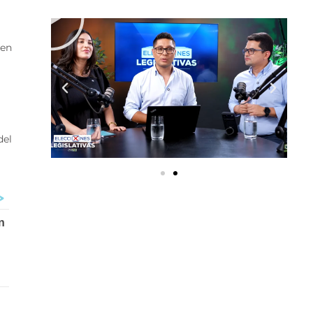
 en
del