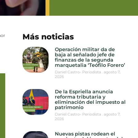
Más noticias
nor
Operación militar da de
baja al señalado jefe de
finanzas de la segunda
marquetalia ‘Teófilo Forero’
Daniel Castro- Periodista
agosto 7,
2026
De la Espriella anuncia
reforma tributaria y
eliminación del impuesto al
patrimonio
Daniel Castro- Periodista
agosto 7,
2026
Nuevas pistas rodean el