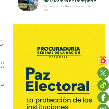
plataformas de transporte
Daniel Castro- Periodista
agosto 5,
2026
al.
vo,
tes
nes
 el