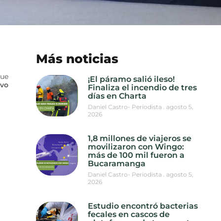
Más noticias
que
¡El páramo salió ileso!
ivo
Finaliza el incendio de tres
días en Charta
Daniel Castro- Periodista
agosto 5,
2026
1,8 millones de viajeros se
movilizaron con Wingo:
más de 100 mil fueron a
Bucaramanga
Daniel Castro- Periodista
agosto 5,
2026
Estudio encontró bacterias
fecales en cascos de