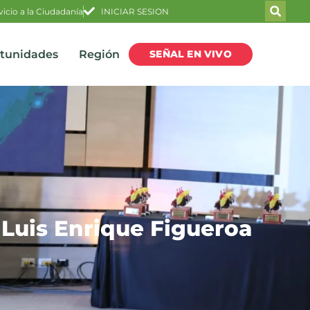
vicio a la Ciudadanía
INICIAR SESION
SEÑAL EN VIVO
rtunidades
Región
Luis Enrique Figueroa