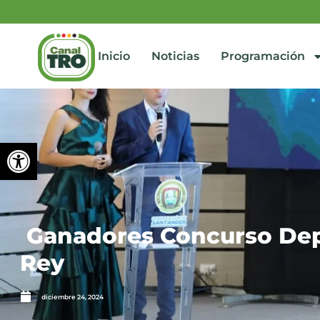
Inicio
Noticias
Programación
Abrir barra de herramienta
Ganadores Concurso Depa
Rey
diciembre 24, 2024