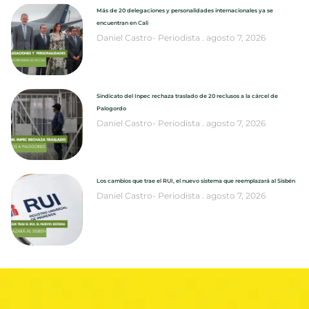
Más de 20 delegaciones y personalidades internacionales ya se
encuentran en Cali
Daniel Castro- Periodista
agosto 7, 2026
Sindicato del Inpec rechaza traslado de 20 reclusos a la cárcel de
Palogordo
Daniel Castro- Periodista
agosto 7, 2026
Los cambios que trae el RUI, el nuevo sistema que reemplazará al Sisbén
Daniel Castro- Periodista
agosto 7, 2026