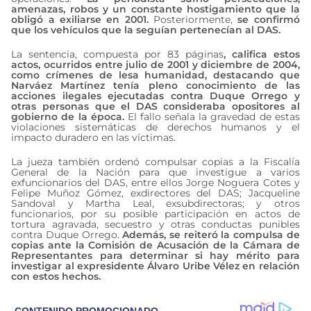
amenazas, robos y un constante hostigamiento que la
obligó a exiliarse en 2001.
Posteriormente,
se confirmó
que los vehículos que la seguían pertenecían al DAS.
La sentencia, compuesta por 83 páginas
, califica estos
actos, ocurridos entre julio de 2001 y diciembre de 2004,
como crímenes de lesa humanidad, destacando que
Narváez Martínez tenía pleno conocimiento de las
acciones ilegales ejecutadas contra Duque Orrego y
otras personas que el DAS consideraba opositores al
gobierno de la época.
El fallo señala la gravedad de estas
violaciones sistemáticas de derechos humanos y el
impacto duradero en las víctimas.
La jueza también ordenó compulsar copias a la Fiscalía
General de la Nación para que investigue a varios
exfuncionarios del DAS, entre ellos Jorge Noguera Cotes y
Felipe Muñoz Gómez, exdirectores del DAS; Jacqueline
Sandoval y Martha Leal, exsubdirectoras; y otros
funcionarios, por su posible participación en actos de
tortura agravada, secuestro y otras conductas punibles
contra Duque Orrego.
Además, se reiteró la compulsa de
copias ante la Comisión de Acusación de la Cámara de
Representantes para determinar si hay mérito para
investigar al expresidente Álvaro Uribe Vélez en relación
con estos hechos.