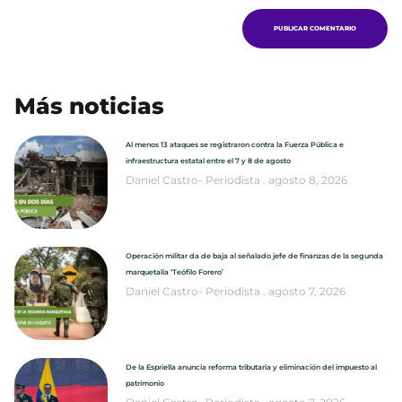
Más noticias
Al menos 13 ataques se registraron contra la Fuerza Pública e
infraestructura estatal entre el 7 y 8 de agosto
Daniel Castro- Periodista
agosto 8, 2026
Operación militar da de baja al señalado jefe de finanzas de la segunda
marquetalia ‘Teófilo Forero’
Daniel Castro- Periodista
agosto 7, 2026
De la Espriella anuncia reforma tributaria y eliminación del impuesto al
patrimonio