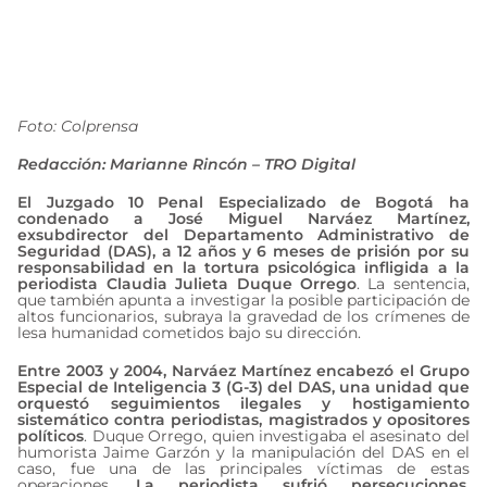
Claudia Duque
agosto 23, 2024
Foto: Colprensa
Redacción: Marianne Rincón – TRO Digital
El Juzgado 10 Penal Especializado de Bogotá ha
condenado a José Miguel Narváez Martínez,
exsubdirector del Departamento Administrativo de
Seguridad (DAS), a 12 años y 6 meses de prisión por su
responsabilidad en la tortura psicológica infligida a la
periodista Claudia Julieta Duque Orrego
. La sentencia,
que también apunta a investigar la posible participación de
altos funcionarios, subraya la gravedad de los crímenes de
lesa humanidad cometidos bajo su dirección.
Entre 2003 y 2004, Narváez Martínez encabezó el Grupo
Especial de Inteligencia 3 (G-3) del DAS, una unidad que
orquestó seguimientos ilegales y hostigamiento
sistemático contra periodistas, magistrados y opositores
políticos
. Duque Orrego, quien investigaba el asesinato del
humorista Jaime Garzón y la manipulación del DAS en el
caso, fue una de las principales víctimas de estas
operaciones.
La periodista sufrió persecuciones,