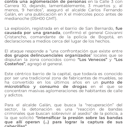
contra una aglomeración de personas
en la Calle 3 con
Carrera 10, dejando, lamentablemente, 3 muertos y, al
menos, 9 heridos”, aseguró el alcalde Carlos Fernando
Galán, en una publicación en X el miércoles poco antes de
medianoche (05H00 GMT).
La explosión, registrada en el barrio de San Bernardo,
fue
causada por una granada
, confirmó el general Giovanni
Cristancho, comandante de la policía de Bogotá, en
declaraciones a medios cerca del lugar de los hechos.
El ataque responde a “una confrontación que existe entre
dos grupos delincuenciales organizados
” locales que se
disputan la zona conocidos como
“Los Venecos”
y
“Los
Costeños”
, agregó el general.
Este céntrico barrio de la capital, que todavía es conocido
por ser una tradicional zona de fabricantes de muebles, se
ha convertido en los últimos años en un
punto de
microtráfico y consumo de drogas
en el que se
concentran masivas aglomeraciones de habitantes de calle
y adictos.
Para el alcalde Galán, que busca la “recuperación” del
sector, la detonación es una “reacción de bandas
criminales que buscan sobrevivir al asedio” de la policía, a
la que solicitó
“intensificar la presión sobre las bandas
que allí operan (…) para lograr la captura de sus
cabecillas”
.