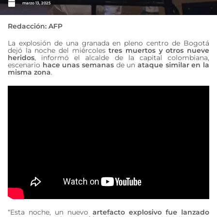
marzo 13, 2025
Redacción: AFP
La explosión de una granada en pleno centro de Bogotá
dejó la noche del miércoles
tres muertos y otros nueve
heridos
, informó el alcalde de la capital colombiana,
escenario
hace unas semanas
de un
ataque similar en la
misma zona
.
“Esta noche, un nuevo
artefacto explosivo fue lanzado