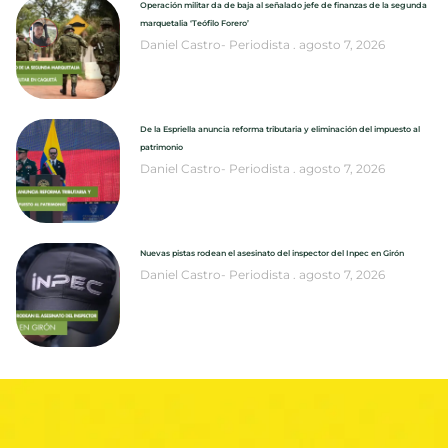
Operación militar da de baja al señalado jefe de finanzas de la segunda
marquetalia ‘Teófilo Forero’
Daniel Castro- Periodista
agosto 7, 2026
De la Espriella anuncia reforma tributaria y eliminación del impuesto al
patrimonio
Daniel Castro- Periodista
agosto 7, 2026
Nuevas pistas rodean el asesinato del inspector del Inpec en Girón
Daniel Castro- Periodista
agosto 7, 2026