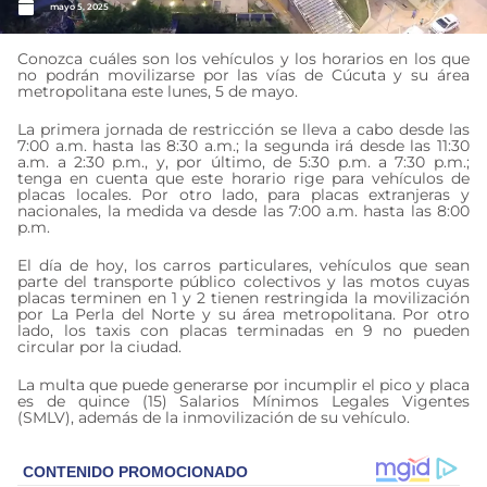
mayo 5, 2025
Conozca cuáles son los vehículos y los horarios en los que
no podrán movilizarse por las vías de Cúcuta y su área
metropolitana este lunes, 5 de mayo.
La primera jornada de restricción se lleva a cabo desde las
7:00 a.m. hasta las 8:30 a.m.; la segunda irá desde las 11:30
a.m. a 2:30 p.m., y, por último, de 5:30 p.m. a 7:30 p.m.;
tenga en cuenta que este horario rige para vehículos de
placas locales. Por otro lado, para placas extranjeras y
nacionales, la medida va desde las 7:00 a.m. hasta las 8:00
p.m.
El día de hoy, los carros particulares, vehículos que sean
parte del transporte público colectivos y las motos cuyas
placas terminen en 1 y 2 tienen restringida la movilización
por La Perla del Norte y su área metropolitana. Por otro
lado, los taxis con placas terminadas en 9 no pueden
circular por la ciudad.
La multa que puede generarse por incumplir el pico y placa
es de quince (15) Salarios Mínimos Legales Vigentes
(SMLV), además de la inmovilización de su vehículo.