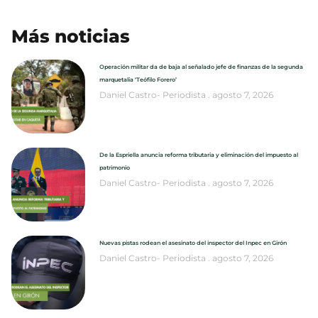
Más noticias
Operación militar da de baja al señalado jefe de finanzas de la segunda
marquetalia ‘Teófilo Forero’
Daniel Castro- Periodista
agosto 7, 2026
De la Espriella anuncia reforma tributaria y eliminación del impuesto al
patrimonio
Daniel Castro- Periodista
agosto 7, 2026
Nuevas pistas rodean el asesinato del inspector del Inpec en Girón
Daniel Castro- Periodista
agosto 7, 2026