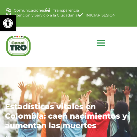
Comunicaciones
Transparencia
Abrir barra de herramienta
Atención y Servicio a la Ciudadanía
INICIAR SESION
Estadísticas vitales en
Colombia: caen nacimientos y
aumentan las muertes