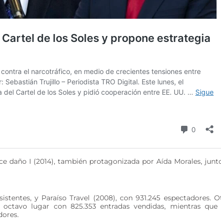
ce daño I (2014), también protagonizada por Aída Morales, junt
sistentes, y Paraíso Travel (2008), con 931.245 espectadores. O
 octavo lugar con 825.353 entradas vendidas, mientras que
dores.