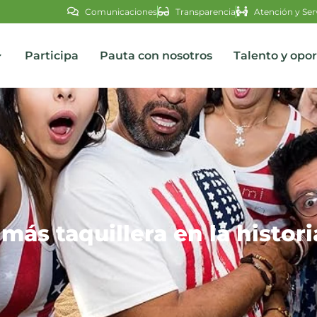
Comunicaciones
Transparencia
Atención y Ser
Participa
Pauta con nosotros
Talento y opo
s
a más taquillera en la histo