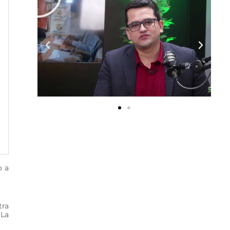
o a
tra
 La