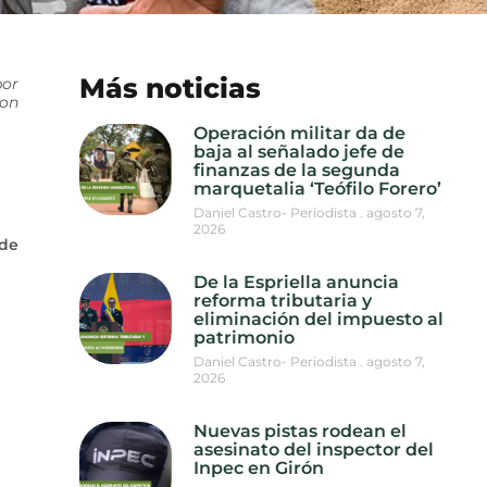
Más noticias
por
con
Operación militar da de
baja al señalado jefe de
finanzas de la segunda
marquetalia ‘Teófilo Forero’
Daniel Castro- Periodista
agosto 7,
2026
 de
De la Espriella anuncia
reforma tributaria y
eliminación del impuesto al
patrimonio
Daniel Castro- Periodista
agosto 7,
2026
Nuevas pistas rodean el
asesinato del inspector del
Inpec en Girón