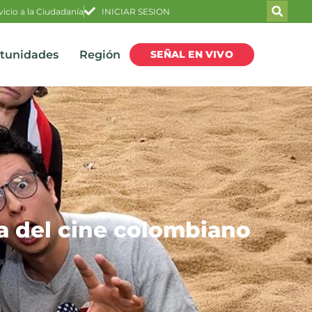
vicio a la Ciudadanía
INICIAR SESION
SEÑAL EN VIVO
rtunidades
Región
ria del cine colombiano