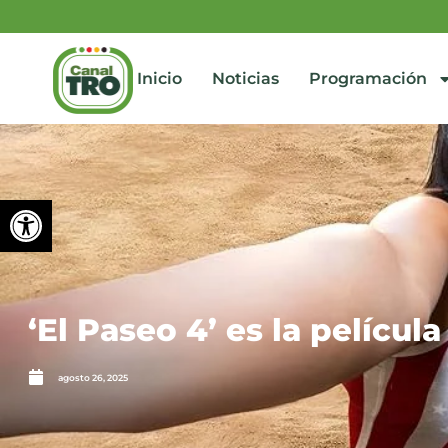
Inicio
Noticias
Programación
Abrir barra de herramienta
‘El Paseo 4’ es la películ
agosto 26, 2025