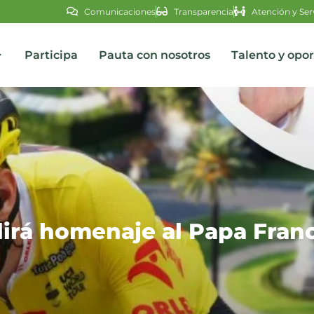
Comunicaciones
Transparencia
Atención y Ser
Participa
Pauta con nosotros
Talento y opo
s
ndirá homenaje al Papa Fran
o