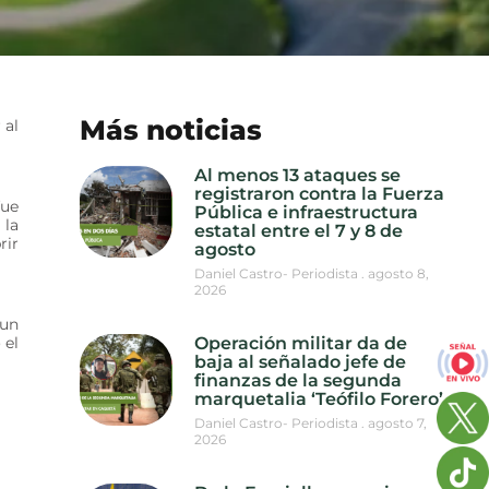
Más noticias
 al
Al menos 13 ataques se
registraron contra la Fuerza
fue
Pública e infraestructura
 la
estatal entre el 7 y 8 de
rir
agosto
Daniel Castro- Periodista
agosto 8,
2026
 un
 el
Operación militar da de
baja al señalado jefe de
finanzas de la segunda
marquetalia ‘Teófilo Forero’
Daniel Castro- Periodista
agosto 7,
2026