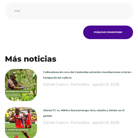
Más noticias
Cultivadores de coca del Catatumbo advierten movilizaciones si inician
fumigación de cultivos
Daniel Castro- Periodista
agosto 8, 2026
Alianza FC vs. Atlético Bucaramanga: hora, estadio y dónde ver el
partido
Daniel Castro- Periodista
agosto 8, 2026