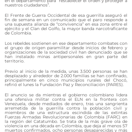
en el departamento para “restablecer el orden y proteger a
nuestros ciudadanos”.
El Frente de Guerra Occidental de esa guerrilla aseguró el
fin de semana en un comunicado que el paro responde a
una supuesta alianza de “convivencia” en esa zona entre el
ejército y el Clan del Golfo, la mayor banda narcotraficante
de Colombia.
Los rebeldes sostienen en ese departamento combates con
el grupo de origen paramilitar desde inicios de febrero y
organizaciones de la sociedad civil han denunciado que se
han instalado minas antipersonales en gran parte del
territorio.
Previo al inicio de la medida, unas 3.500 personas se han
desplazado y alrededor de 2.000 familias se han confinado,
principalmente en cinco municipios rurales del Chocó,
refirió el lunes la Fundación Paz y Reconciliación (PARES).
El anuncio se da mientras el gobierno colombiano lidera
una ofensiva militar contra el ELN en la frontera con
Venezuela, desde mediados de enero, tras una sangrienta
arremetida de la guerrilla contra la población civil y
miembros de una estructura escindida de las extintas
Fuerzas Armadas Revolucionarias de Colombia (FARC) en
la región del Catatumbo. Se trata de la más grave ola de
violencia en una década en Colombia, que deja al menos 57
muertos confirmados, ocho personas desaparecidas y más