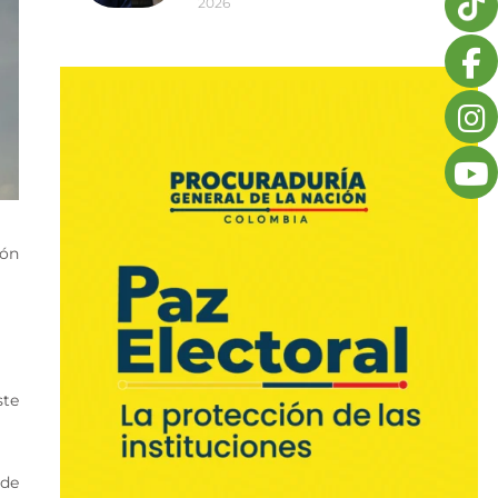
2026
ión
ste
 de