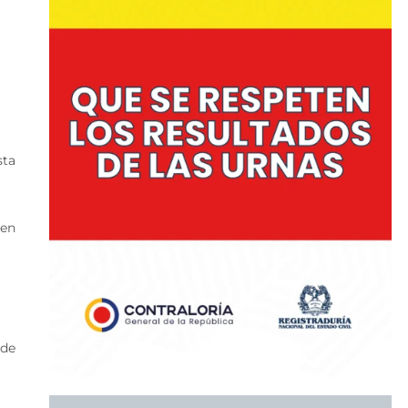
sta
 en
 de