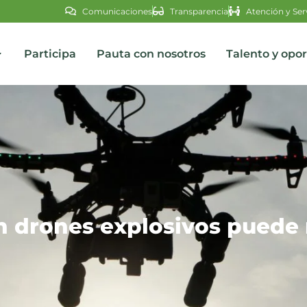
Comunicaciones
Transparencia
Atención y Ser
Participa
Pauta con nosotros
Talento y opo
s
n drones explosivos puede 