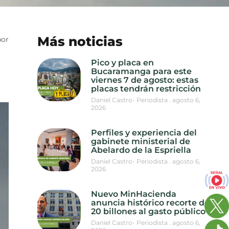
Más noticias
por
Pico y placa en
Bucaramanga para este
viernes 7 de agosto: estas
placas tendrán restricción
Daniel Castro- Periodista
agosto 6,
2026
Perfiles y experiencia del
gabinete ministerial de
Abelardo de la Espriella
Daniel Castro- Periodista
agosto 6,
2026
Nuevo MinHacienda
anuncia histórico recorte de
20 billones al gasto público
Daniel Castro- Periodista
agosto 6,