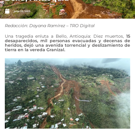
junio 25, 2025
Redacción: Dayana Ramírez – TRO Digital
Una tragedia enluta a Bello, Antioquia: Diez muertos,
15
desaparecidos, mil personas evacuadas y decenas de
heridos, dejó una avenida torrencial y deslizamiento de
tierra en la vereda Granizal.