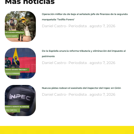
Más noticias
Operación militar da de baja al señalado jefe de finanzas de la segunda
marquetalia ‘Teófilo Forero’
Daniel Castro- Periodista
agosto 7, 2026
De la Espriella anuncia reforma tributaria y eliminación del impuesto al
patrimonio
Daniel Castro- Periodista
agosto 7, 2026
Nuevas pistas rodean el asesinato del inspector del Inpec en Girón
Daniel Castro- Periodista
agosto 7, 2026