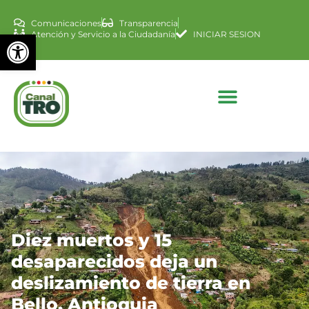
Comunicaciones
Transparencia
Abrir barra de herramienta
Atención y Servicio a la Ciudadanía
INICIAR SESION
Diez muertos y 15
desaparecidos deja un
deslizamiento de tierra en
Bello, Antioquia