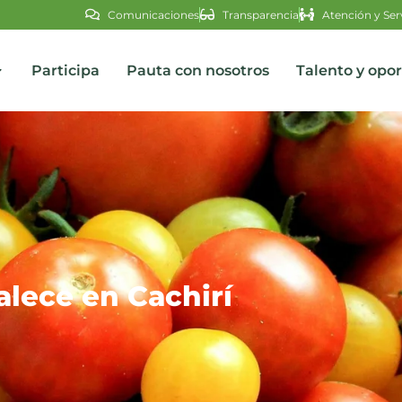
Comunicaciones
Transparencia
Atención y Ser
Participa
Pauta con nosotros
Talento y opo
s
alece en Cachirí