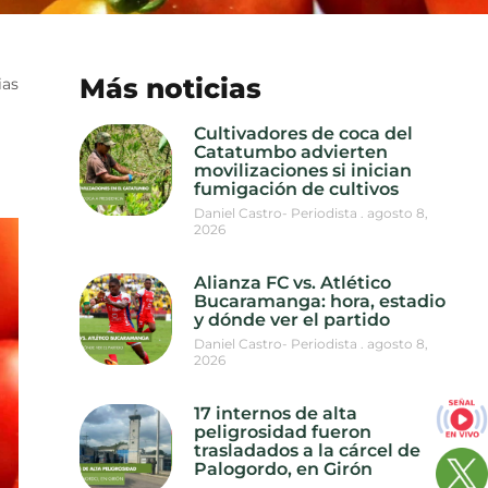
Más noticias
ias
Cultivadores de coca del
Catatumbo advierten
movilizaciones si inician
fumigación de cultivos
Daniel Castro- Periodista
agosto 8,
2026
Alianza FC vs. Atlético
Bucaramanga: hora, estadio
y dónde ver el partido
Daniel Castro- Periodista
agosto 8,
2026
17 internos de alta
peligrosidad fueron
trasladados a la cárcel de
Palogordo, en Girón