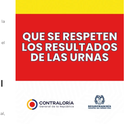
 la
 el
l
al,