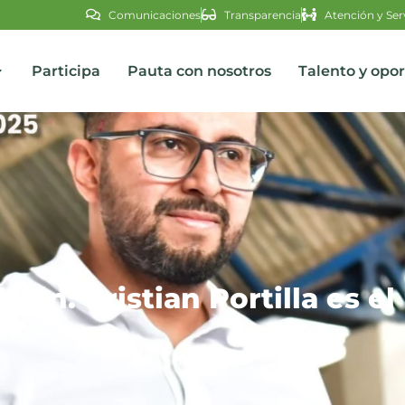
Comunicaciones
Transparencia
Atención y Ser
Participa
Pauta con nosotros
Talento y opo
s
rán: Cristian Portilla es el