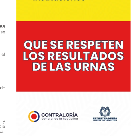
88
 se
 el
 de
a y
cia
ca.