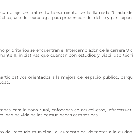
como eje central el fortalecimiento de la llamada “triada de
lica, uso de tecnología para prevención del delito y participac
mo prioritarios se encuentran el Intercambiador de la carrera 9 
mante II, iniciativas que cuentan con estudios y viabilidad técn
ticipativos orientados a la mejora del espacio público, parqu
udad.
adas para la zona rural, enfocadas en acueductos, infraestruct
calidad de vida de las comunidades campesinas.
o del recaudo municipal, el aumento de visitantes a la ciudad,