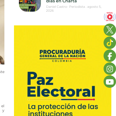
días en Charta
Daniel Castro- Periodista
agosto 5,
2026
ste
 el
s y