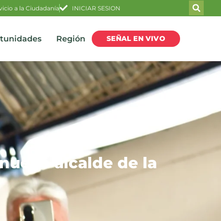
vicio a la Ciudadanía
INICIAR SESION
SEÑAL EN VIVO
rtunidades
Región
 nuevo alcalde de la