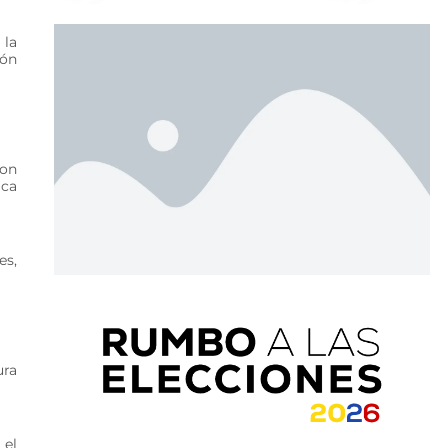
 la
ión
con
ica
es,
ura
 el