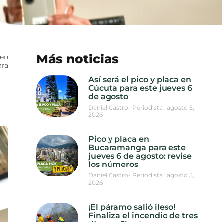
Más noticias
 en
ara
Así será el pico y placa en
Cúcuta para este jueves 6
de agosto
Daniel Castro- Periodista
agosto 5,
2026
Pico y placa en
Bucaramanga para este
jueves 6 de agosto: revise
los números
Daniel Castro- Periodista
agosto 5,
2026
¡El páramo salió ileso!
Finaliza el incendio de tres