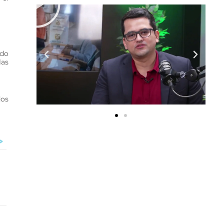
odo
las
dos