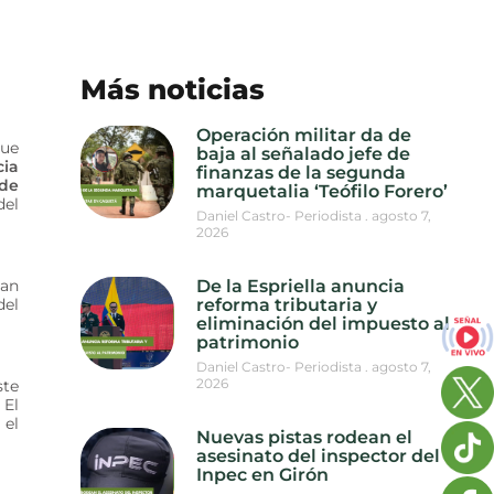
Más noticias
Operación militar da de
que
baja al señalado jefe de
cia
finanzas de la segunda
 de
marquetalia ‘Teófilo Forero’
del
Daniel Castro- Periodista
agosto 7,
2026
gan
De la Espriella anuncia
del
reforma tributaria y
eliminación del impuesto al
patrimonio
Daniel Castro- Periodista
agosto 7,
2026
ste
 El
 el
Nuevas pistas rodean el
asesinato del inspector del
Inpec en Girón