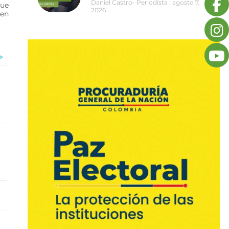
Daniel Castro- Periodista
agosto 7,
que
2026
 en