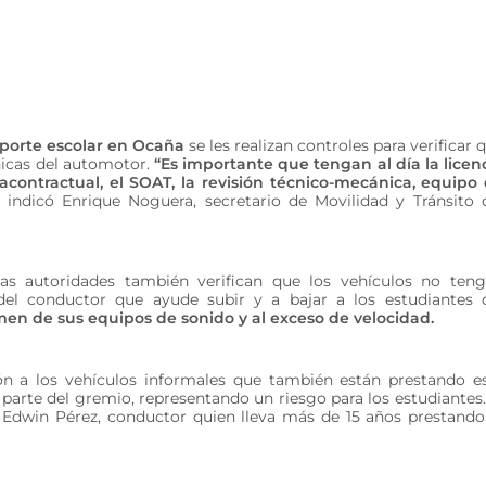
nsporte escolar en Ocaña
se les realizan controles para verificar 
nicas del automotor.
“Es importante que tengan al día la licen
racontractual, el SOAT, la revisión técnico-mecánica, equipo
o indicó Enrique Noguera, secretario de Movilidad y Tránsito 
as autoridades también verifican que los vehículos no ten
l conductor que ayude subir y a bajar a los estudiantes 
men de sus equipos de sonido y al exceso de velocidad.
ón a los vehículos informales que también están prestando e
arte del gremio, representando un riesgo para los estudiantes.
ó Edwin Pérez, conductor quien lleva más de 15 años prestando