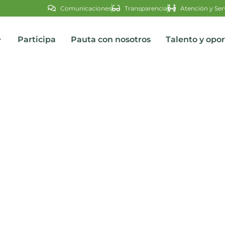
Comunicaciones
Transparencia
Atención y Ser
Participa
Pauta con nosotros
Talento y opo
s
 transporte escolar en Oca