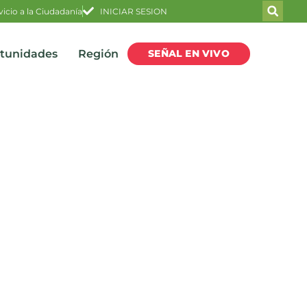
vicio a la Ciudadanía
INICIAR SESION
SEÑAL EN VIVO
rtunidades
Región
ña