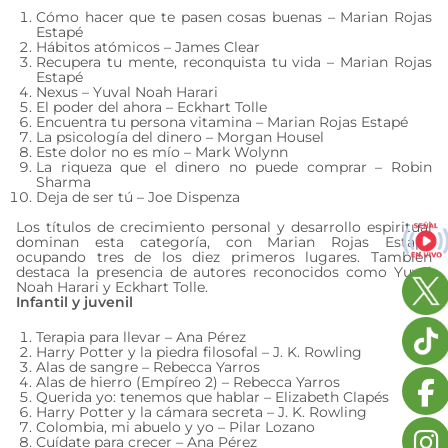
Cómo hacer que te pasen cosas buenas – Marian Rojas
Estapé
Hábitos atómicos – James Clear
Recupera tu mente, reconquista tu vida – Marian Rojas
Estapé
Nexus – Yuval Noah Harari
El poder del ahora – Eckhart Tolle
Encuentra tu persona vitamina – Marian Rojas Estapé
La psicología del dinero – Morgan Housel
Este dolor no es mío – Mark Wolynn
La riqueza que el dinero no puede comprar – Robin
Sharma
Deja de ser tú – Joe Dispenza
Los títulos de crecimiento personal y desarrollo espiritual
dominan esta categoría, con Marian Rojas Estapé
ocupando tres de los diez primeros lugares. También
destaca la presencia de autores reconocidos como Yuval
Noah Harari y Eckhart Tolle.
Infantil y juvenil
Terapia para llevar – Ana Pérez
Harry Potter y la piedra filosofal – J. K. Rowling
Alas de sangre – Rebecca Yarros
Alas de hierro (Empíreo 2) – Rebecca Yarros
Querida yo: tenemos que hablar – Elizabeth Clapés
Harry Potter y la cámara secreta – J. K. Rowling
Colombia, mi abuelo y yo – Pilar Lozano
Cuídate para crecer – Ana Pérez