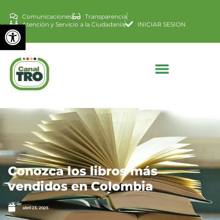
Comunicaciones
Transparencia
Abrir barra de herramienta
Atención y Servicio a la Ciudadanía
INICIAR SESION
Conozca los libros más
vendidos en Colombia
abril 23, 2025