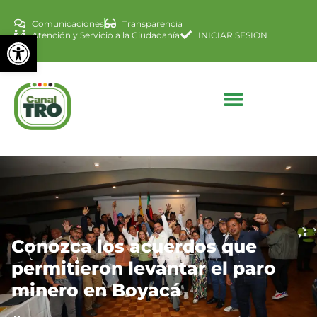
Comunicaciones
Transparencia
Abrir barra de herramienta
Atención y Servicio a la Ciudadanía
INICIAR SESION
Conozca los acuerdos que
permitieron levantar el paro
minero en Boyacá