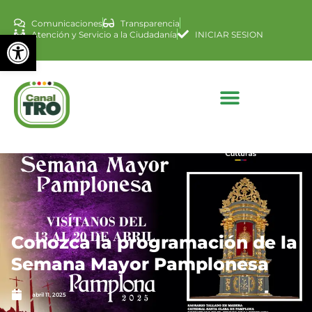
Comunicaciones
Transparencia
Abrir barra de herramienta
Atención y Servicio a la Ciudadanía
INICIAR SESION
Conozca la programación de la
Semana Mayor Pamplonesa
abril 11, 2025