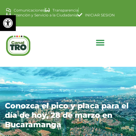
Comunicaciones
Transparencia
Abrir barra de herramienta
Atención y Servicio a la Ciudadanía
INICIAR SESION
Conozca el pico y placa para el
día de hoy, 28 de marzo en
Bucaramanga