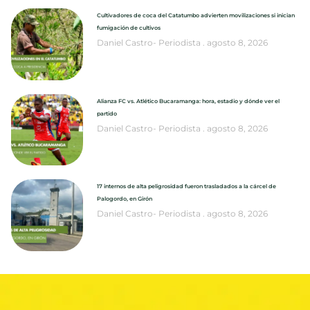
Cultivadores de coca del Catatumbo advierten movilizaciones si inician
fumigación de cultivos
Daniel Castro- Periodista
agosto 8, 2026
Alianza FC vs. Atlético Bucaramanga: hora, estadio y dónde ver el
partido
Daniel Castro- Periodista
agosto 8, 2026
17 internos de alta peligrosidad fueron trasladados a la cárcel de
Palogordo, en Girón
Daniel Castro- Periodista
agosto 8, 2026