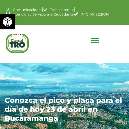
Comunicaciones
Transparencia
Abrir barra de herramienta
Atención y Servicio a la Ciudadanía
INICIAR SESION
Conozca el pico y placa para el
día de hoy 23 de abril en
Bucaramanga