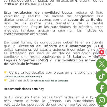
son los que tengan placas terminadas en
6,
a partir de las
7:00 a.m. hasta las 9:00 p.m.
Esta
regulación de movilidad
busca mejorar el flujo
vehicular y reducir los niveles de congestión que
diariamente afectan a zonas como el
sector de La Bonita
,
uno de los puntos más transitados de la capital
santandereana. Según las autoridades de tránsito, estas
medidas también ayudan a disminuir los índices de
contaminación ambiental.
De igual forma, los conductores deben tener en cuenta
que la
Dirección de Tránsito de Bucaramanga (DTB)
aplica sanciones estrictas a quienes incumplan la norma.
La infracción por circular en día de restricción puede
conllevar una multa equivalente a
15 Salarios Mínimos
Legales Vigentes (SMLV)
y la
inmovilización inmediata
del vehículo infractor
.
Consulta los detalles completos en el sitio oficial de la
Dirección de Tránsito de Bucaramanga
Lee más sobre
noticias de movilidad en Santander
Recomendaciones para hoy
Si tu vehículo tiene placas terminadas en 9 y 0, evite
movilizarse durante la jornada. Las autoridades han
reforzado los operativos de control en puntos estratégicos