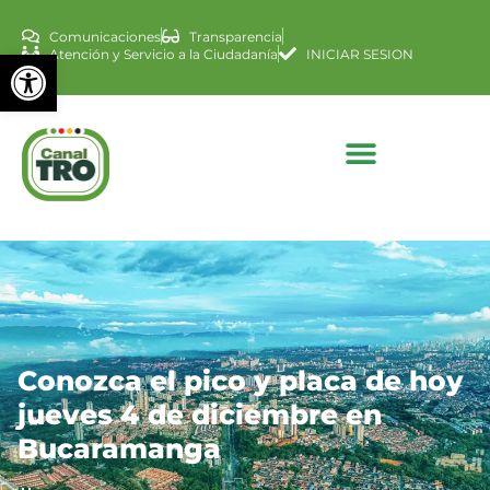
Comunicaciones
Transparencia
Abrir barra de herramienta
Atención y Servicio a la Ciudadanía
INICIAR SESION
Conozca el pico y placa de hoy
jueves 4 de diciembre en
Bucaramanga