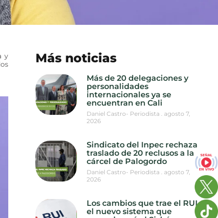
Más noticias
a y
dos
Más de 20 delegaciones y
personalidades
internacionales ya se
encuentran en Cali
Daniel Castro- Periodista
agosto 7,
2026
Sindicato del Inpec rechaza
traslado de 20 reclusos a la
cárcel de Palogordo
Daniel Castro- Periodista
agosto 7,
2026
Los cambios que trae el RUI,
el nuevo sistema que