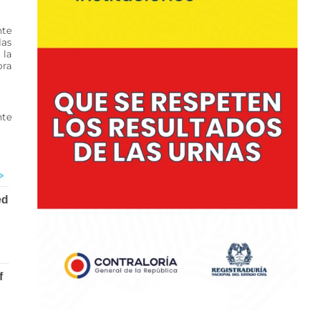
nte
las
 la
ora
nte