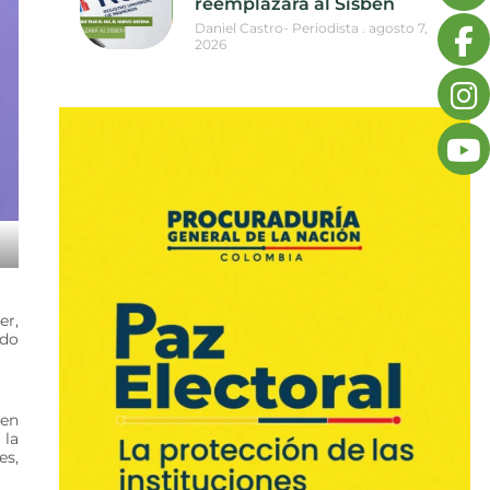
reemplazará al Sisbén
Daniel Castro- Periodista
agosto 7,
2026
er,
ado
 en
 la
es,