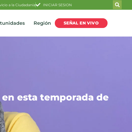
vicio a la Ciudadanía
INICIAR SESION
SEÑAL EN VIVO
rtunidades
Región
s en esta temporada de