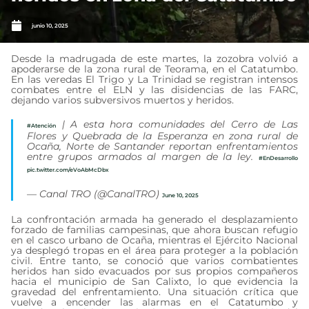
junio 10, 2025
Desde la madrugada de este martes, la zozobra volvió a
apoderarse de la zona rural de Teorama, en el Catatumbo.
En las veredas El Trigo y La Trinidad se registran intensos
combates entre el ELN y las disidencias de las FARC,
dejando varios subversivos muertos y heridos.
| A esta hora comunidades del Cerro de Las
#Atención
Flores y Quebrada de la Esperanza en zona rural de
Ocaña, Norte de Santander reportan enfrentamientos
entre grupos armados al margen de la ley.
#EnDesarrollo
pic.twitter.com/eVoAbMcDbx
— Canal TRO (@CanalTRO)
June 10, 2025
La confrontación armada ha generado el desplazamiento
forzado de familias campesinas, que ahora buscan refugio
en el casco urbano de Ocaña, mientras el Ejército Nacional
ya desplegó tropas en el área para proteger a la población
civil. Entre tanto, se conoció que varios combatientes
heridos han sido evacuados por sus propios compañeros
hacia el municipio de San Calixto, lo que evidencia la
gravedad del enfrentamiento. Una situación crítica que
vuelve a encender las alarmas en el Catatumbo y