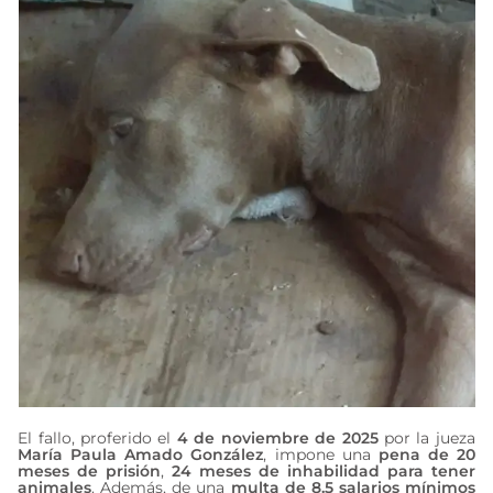
El fallo, proferido el
4 de noviembre de 2025
por la jueza
María Paula Amado González
, impone una
pena de 20
meses de prisión
,
24 meses de inhabilidad para tener
animales
. Además, de una
multa de 8.5 salarios mínimos