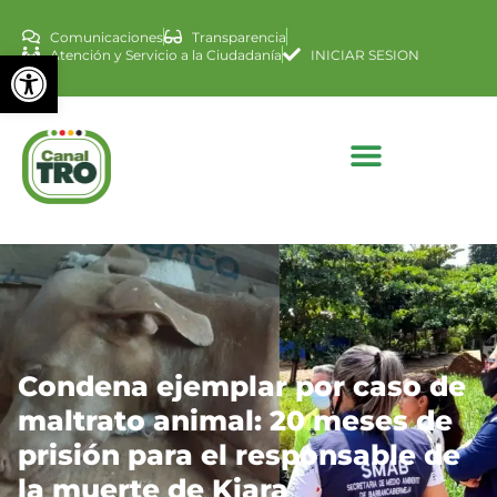
Comunicaciones
Transparencia
Abrir barra de herramienta
Atención y Servicio a la Ciudadanía
INICIAR SESION
Condena ejemplar por caso de
maltrato animal: 20 meses de
prisión para el responsable de
la muerte de Kiara