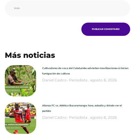
Más noticias
Cultivadores de coca del Catatumbo advierten movilizaciones si inician
fumigación de cultivos
Daniel Castro- Periodista
agosto 8, 2026
Alianza FC vs. Atlético Bucaramanga: hora, estadio y dónde ver el
partido
Daniel Castro- Periodista
agosto 8, 2026