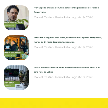
Iván Cepeda anuncia denuncia penal contra presidente del Partido
Conservador
Daniel Castro- Periodista
agosto 9, 2026
Trasladan a Bogotá a alias ‘Boni’, cabecilla de la Segunda Marquetalia,
menos de 24 horas después de su captura
Daniel Castro- Periodista
agosto 9, 2026
Policía encuentra estructura de abastecimiento de armas del ELN en
zona rural de Lebrija
Daniel Castro- Periodista
agosto 9, 2026