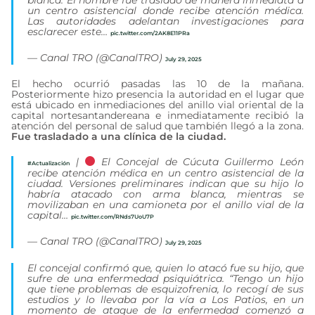
un centro asistencial donde recibe atención médica.
Las autoridades adelantan investigaciones para
esclarecer este…
pic.twitter.com/2AK8E11PRa
— Canal TRO (@CanalTRO)
July 29, 2025
El hecho ocurrió pasadas las 10 de la mañana.
Posteriormente hizo presencia la autoridad en el lugar que
está ubicado en inmediaciones del anillo vial oriental de la
capital nortesantandereana e inmediatamente recibió la
atención del personal de salud que también llegó a la zona.
Fue trasladado a una clínica de la ciudad.
|
El Concejal de Cúcuta Guillermo León
#Actualización
recibe atención médica en un centro asistencial de la
ciudad. Versiones preliminares indican que su hijo lo
habría atacado con arma blanca, mientras se
movilizaban en una camioneta por el anillo vial de la
capital…
pic.twitter.com/RNds7UoU7P
— Canal TRO (@CanalTRO)
July 29, 2025
El concejal confirmó que, quien lo atacó fue su hijo, que
sufre de una enfermedad psiquiátrica. “Tengo un hijo
que tiene problemas de esquizofrenia, lo recogí de sus
estudios y lo llevaba por la vía a Los Patios, en un
momento de ataque de la enfermedad comenzó a