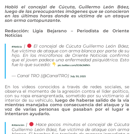
Habló el concejal de Cúcuta, Guillermo León Báez,
luego de las preocupantes imágenes que se conocieron
en las últimas horas donde es víctima de un ataque
son arma cortopunzante.
Redacción: Ligia Bejarano – Periodista de Oriente
Noticias
|
El concejal de Cúcuta Guillermo León Báez,
#Noticia
fue víctima de ataque con arma blanca por parte de su
hijo. En los micrófonos de Oriente Noticias confirmó
que el joven padece una enfermedad psiquiátrica. Esto
fue lo que sucedió:
pic.twitter.com/lO0kJNifKh
— Canal TRO (@CanalTRO)
July 30, 2025
En los videos conocidos a través de redes sociales, se
observa el momento de la agresión contra el líder político,
con su ropa ensangrentada, sometido por su victimario al
interior de su vehículo,
luego de haberse salido de la vía
mientras manejaba como consecuencia del ataque y la
voz de varias personas que pasaban por el lugar e
intentaron ayudarlo.
|
Hace pocos minutos el concejal de Cúcuta
#Atención
Guillermo León Báez, fue víctima de ataque con arma
blanca. El hombre fue traslado de manera inmediata a