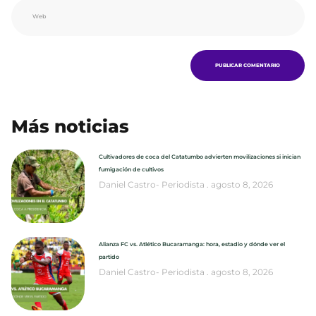
Más noticias
Cultivadores de coca del Catatumbo advierten movilizaciones si inician
fumigación de cultivos
Daniel Castro- Periodista
agosto 8, 2026
Alianza FC vs. Atlético Bucaramanga: hora, estadio y dónde ver el
partido
Daniel Castro- Periodista
agosto 8, 2026