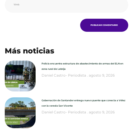
Más noticias
Policía encuentra estructura de abastecimiento de armas del ELN en
zona rural de Lebrija
Daniel Castro- Periodista
agosto 9, 2026
Gobernación de Santander entrega nuevo puente que conecta a Vélez
con la vereda San Vicente
Daniel Castro- Periodista
agosto 9, 2026