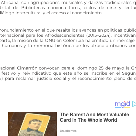
 Africana, con agrupaciones musicales y danzas tradicionales 
rital de Bibliotecas convoca foros, ciclos de cine y lectu
álogo intercultural y el acceso al conocimiento .
 pronunciamiento en el que resalta los avances en políticas públi
ternacional para los Afrodescendientes (2015–2024), incentiva
su parte, la misión de la ONU en Colombia ha emitido un mensaje
os humanos y la memoria histórica de los afrocolombianos c
Nacional Cimarrón convocan para el domingo 25 de mayo la G
festivo y reivindicativo que este año se inscribe en el Segu
) para reclamar justicia social y el reconocimiento pleno de 