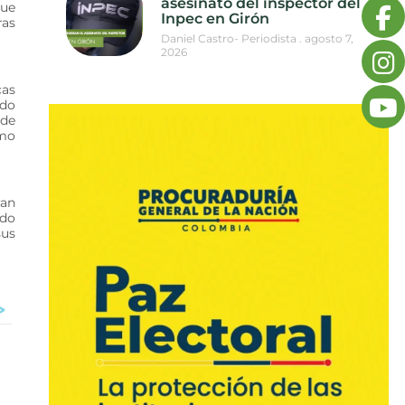
asesinato del inspector del
que
Inpec en Girón
ras
Daniel Castro- Periodista
agosto 7,
2026
cas
ndo
 de
omo
ran
ndo
sus