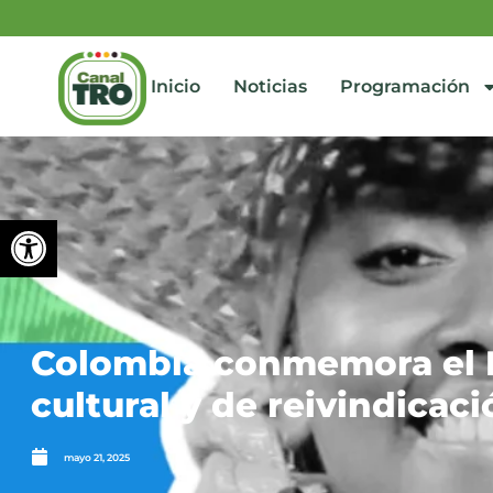
Inicio
Noticias
Programación
Abrir barra de herramienta
Colombia conmemora el D
cultural y de reivindicaci
mayo 21, 2025