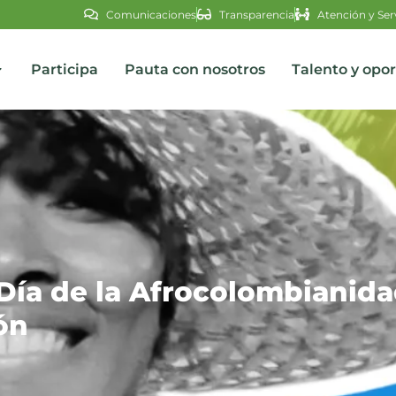
Comunicaciones
Transparencia
Atención y Ser
Participa
Pauta con nosotros
Talento y opo
s
ía de la Afrocolombianida
ón