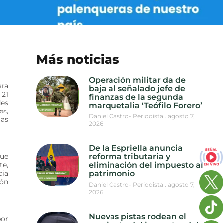
Más noticias
Operación militar da de
ara
baja al señalado jefe de
 21
finanzas de la segunda
des
marquetalia ‘Teófilo Forero’
es,
Daniel Castro- Periodista
agosto 7,
las
2026
De la Espriella anuncia
que
reforma tributaria y
te,
eliminación del impuesto al
cia
patrimonio
ión
Daniel Castro- Periodista
agosto 7,
2026
Nuevas pistas rodean el
por