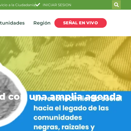
vicio a la Ciudadanía
INICIAR SESION
SEÑAL EN VIVO
rtunidades
Región
d con una amplia agenda