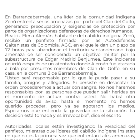
julio 15, 2024
En Barrancabermeja, una líder de la comunidad indígena
Zenú enfrenta serias amenazas por parte del Clan del Golfo,
generando preocupación y exigencias de protección por
parte de organizaciones defensoras de derechos humanos.
Beatriz Elena Alemán, habitante del cabildo indígena Zenú,
recibió un panfleto firmado por las Autodefensas
Gaitanistas de Colombia, AGC, en el que le dan un plazo de
72 horas para abandonar el territorio santandereano bajo
amenaza de ser considerada un objetivo militar por la
subestructura de Edgar Madrid Benjumea. Este incidente
ocurrió después de un atentado donde Alemán fue atacada
a bala por presuntos miembros del Clan del Golfo, en su
casa, en la comuna 3 de Barrancabermeja.
“Usted será responsable por lo que le pueda pasar a su
familia, amigos y allegados. Si persiste en desacatar la
orden procederemos a actuar con sangre. No nos haremos
responsables por las personas que puedan salir heridas en
el momento de actuar contra usted. No habrá otra
oportunidad de aviso, hasta el momento no hemos
querido proceder, pero ya se agotaron los medios.
Esperamos que entienda la gravedad de la situación. La
decisión está tomada y es irrevocable”, dice el escrito
Autoridades locales están investigando la veracidad del
panfleto, mientras que líderes del cabildo indígena insisten
en que no es la primera vez que enfrentan tales amenazas,