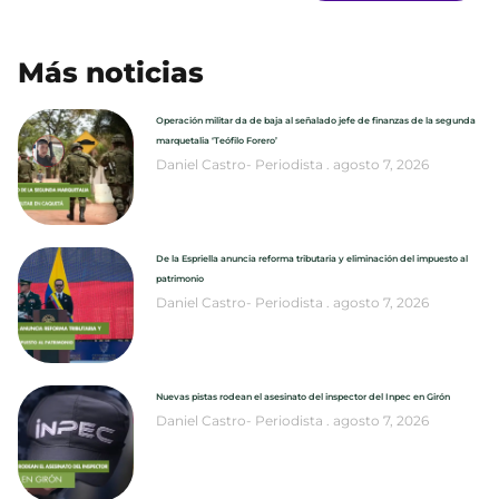
Más noticias
Operación militar da de baja al señalado jefe de finanzas de la segunda
marquetalia ‘Teófilo Forero’
Daniel Castro- Periodista
agosto 7, 2026
De la Espriella anuncia reforma tributaria y eliminación del impuesto al
patrimonio
Daniel Castro- Periodista
agosto 7, 2026
Nuevas pistas rodean el asesinato del inspector del Inpec en Girón
Daniel Castro- Periodista
agosto 7, 2026