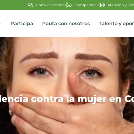
Comunicaciones
Transparencia
Atención y Ser
Participa
Pauta con nosotros
Talento y opo
s
olencia contra la mujer en 