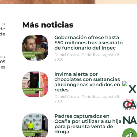
Más noticias
cia
 de
 de
Gobernación ofrece hasta
$50 millones tras asesinato
de funcionario del Inpec
Daniel Castro- Periodista
agosto 6,
ado
2026
205
res
Invima alerta por
chocolates con sustancias
alucinógenas vendidos en
redes
Daniel Castro- Periodista
agosto 6,
2026
Padres capturados en
Ocaña por utilizar a su hija
para presunta venta de
droga