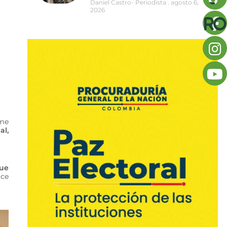
Daniel Castro- Periodista
agosto 6,
2026
rme
al,
que
ace