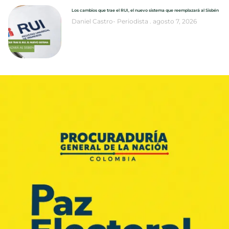
Los cambios que trae el RUI, el nuevo sistema que reemplazará al Sisbén
Daniel Castro- Periodista
agosto 7, 2026