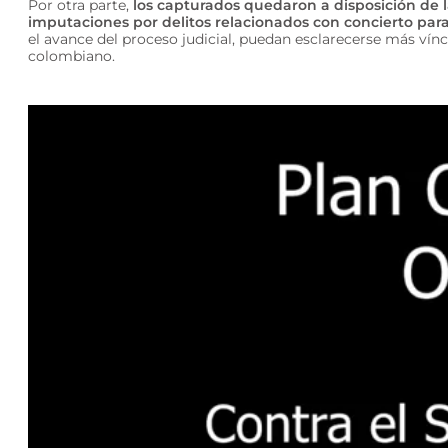
Por otra parte,
los capturados quedaron a disposición de l
imputaciones por delitos relacionados con concierto para 
el avance del proceso judicial, puedan esclarecerse más víncu
colombiano.