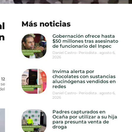
Más noticias
l
n
Gobernación ofrece hasta
$50 millones tras asesinato
de funcionario del Inpec
Daniel Castro- Periodista
agosto 6,
2026
Invima alerta por
chocolates con sustancias
 12
alucinógenas vendidos en
 se
redes
del
Daniel Castro- Periodista
agosto 6,
2026
Padres capturados en
Ocaña por utilizar a su hija
para presunta venta de
droga