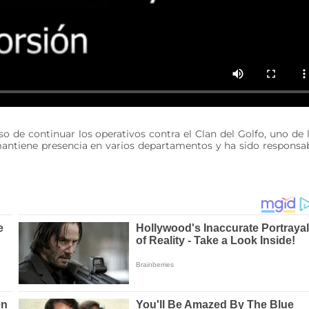
 de continuar los operativos contra el Clan del Golfo, uno de 
mantiene presencia en varios departamentos y ha sido responsa