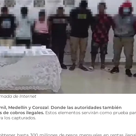
omada de Internet
mil, Medellín y Corozal
.
Donde las autoridades también
s de cobros ilegales.
Estos elementos servirán como prueba pa
ra los capturados.
 obtener hasta 300 millones de pesos mensuales en rentas ilega