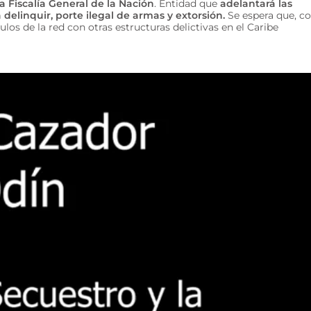
a Fiscalía General de la Nación
. Entidad que
adelantará las
delinquir, porte ilegal de armas y extorsión.
Se espera que, c
los de la red con otras estructuras delictivas en el Caribe