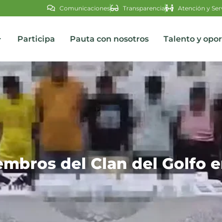
Comunicaciones
Transparencia
Atención y Ser
Participa
Pauta con nosotros
Talento y opo
s
embros del Clan del Golfo 