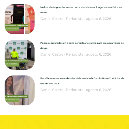
Invima alerta por chocolates con sustancias alucinógenas vendidos en
redes
Daniel Castro- Periodista
agosto 6, 2026
Padres capturados en Ocaña por utilizar a su hija para presunta venta de
droga
Daniel Castro- Periodista
agosto 6, 2026
Fiscalía revela nuevos detalles del caso María Camila Potosí: bebé habría
nacido con vida
Daniel Castro- Periodista
agosto 6, 2026