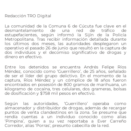
julio 6, 2024
Redacción TRO Digital
La comunidad de la Comuna 6 de Cúcuta fue clave en el
desmantelamiento de una red de tráfico de
estupefacientes, según informó la Sijín de la Policía
Metropolitana. Tras recibir información detallada durante
los últimos dos meses, las autoridades desplegaron un
operativo el pasado 26 de junio que resultó en la captura de
dos individuos y el decomiso significativo de drogas y
dinero en efectivo.
Entre los detenidos se encuentra Andrés Felipe Ríos
Méndez, conocido como ‘Guerrillero’, de 25 años, señalado
de ser el líder del grupo delictivo. En el momento de la
captura, Ríos Méndez y un cómplice de 18 años fueron
encontrados en posesión de 800 gramos de marihuana, un
kilogramo de cocaína, tres celulares, dos grameras, bolsas
de dosificación y $758 mil pesos en efectivo.
Según las autoridades, ‘Guerrillero’ operaba como
almacenador y distribuidor de drogas, además de recargar
puntos de venta clandestinos en la zona. Se presume que
rendía cuentas a un individuo conocido como alias
‘Pimpina’, quien a su vez reportaba a Ever Carreño
Corredor, alias ‘Porras’, presunto cabecilla de la red.