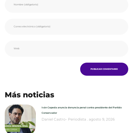
Más noticias
Iván Cepeda anuncia denuncia penal contra presidente del Partido
Conservador
Daniel Castro- Periodista
agosto 9, 2026