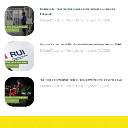
Sindicato del Inpec rechaza traslado de 20 reclusos a la cárcel de
Palogordo
Daniel Castro- Periodista
agosto 7, 2026
Los cambios que trae el RUI, el nuevo sistema que reemplazará al Sisbén
Daniel Castro- Periodista
agosto 7, 2026
“La Reina del Amazonas” llega al Festival Internacional de Corea de Sur
Daniel Castro- Periodista
agosto 7, 2026