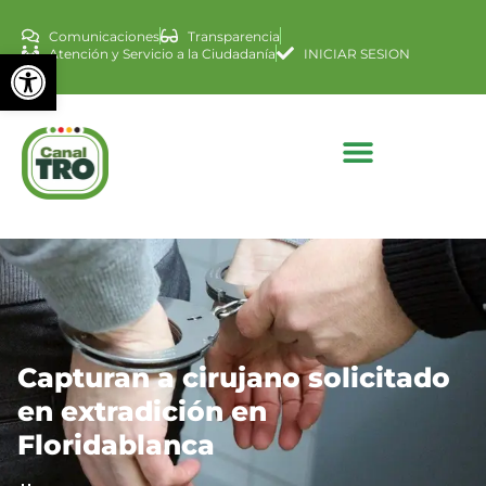
Comunicaciones
Transparencia
Abrir barra de herramienta
Atención y Servicio a la Ciudadanía
INICIAR SESION
Capturan a cirujano solicitado
en extradición en
Floridablanca