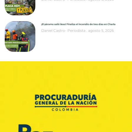
¡El páramo salió ileso! Finaliza el incendio de tres días en Charta
Daniel Castro- Periodista
agosto 5, 2026