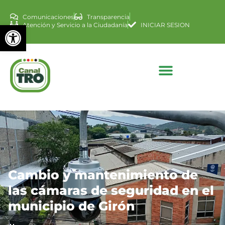
Comunicaciones
Transparencia
Abrir barra de herramienta
Atención y Servicio a la Ciudadanía
INICIAR SESION
Cambio y mantenimiento de
las cámaras de seguridad en el
municipio de Girón