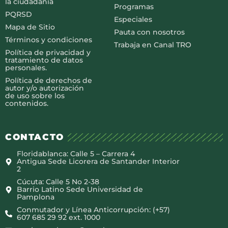
la ciudadanía
Programas
PQRSD
Especiales
Mapa de Sitio
Pauta con nosotros
Términos y condiciones
Trabaja en Canal TRO
Política de privacidad y
tratamiento de datos
personales.
Política de derechos de
autor y/o autorización
de uso sobre los
contenidos.
CONTACTO
Floridablanca: Calle 5 – Carrera 4
Antigua Sede Licorera de Santander Interior
2
Cúcuta: Calle 5 No 2-38
Barrio Latino Sede Universidad de
Pamplona
Conmutador y Línea Anticorrupción: (+57)
607 685 29 92 ext. 1000