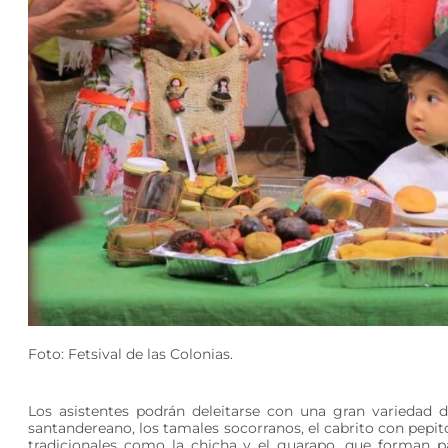
Foto: Fetsival de las Colonias.
Los asistentes podrán deleitarse con una gran variedad d
santandereano, los tamales socorranos, el cabrito con pepit
tradicionales como la chicha y el guarapo, que forman pa