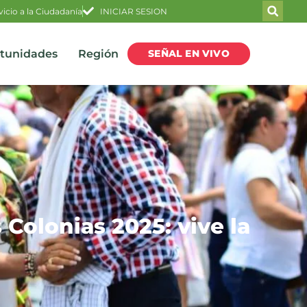
vicio a la Ciudadanía
INICIAR SESION
SEÑAL EN VIVO
rtunidades
Región
 Colonias 2025: vive la