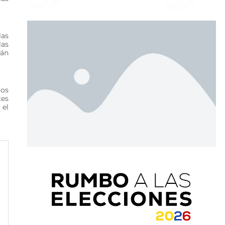
las
las
rán
tos
tes
 el