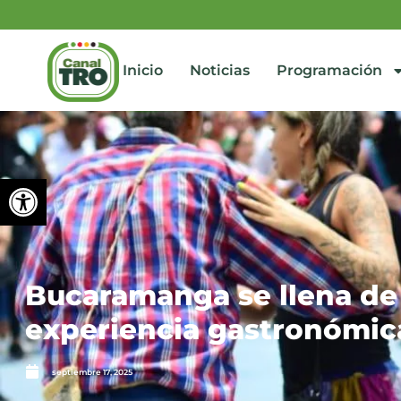
Inicio
Noticias
Programación
Abrir barra de herramienta
Bucaramanga se llena de s
experiencia gastronómica
septiembre 17, 2025