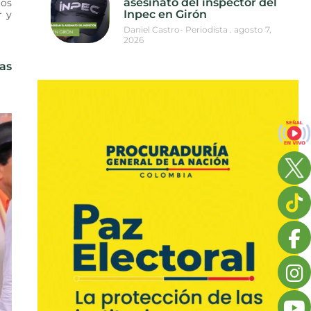
asesinato del inspector del
tos
Inpec en Girón
r y
Daniel Castro- Periodista
agosto 7,
2026
as