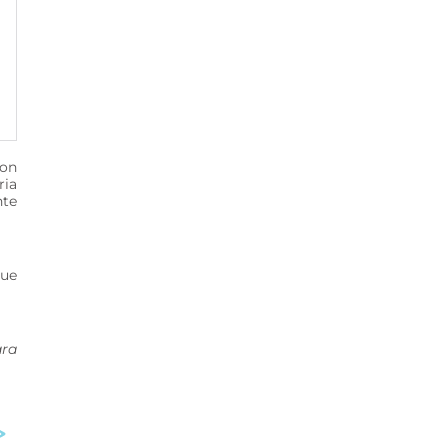
ron
ria
nte
que
ara