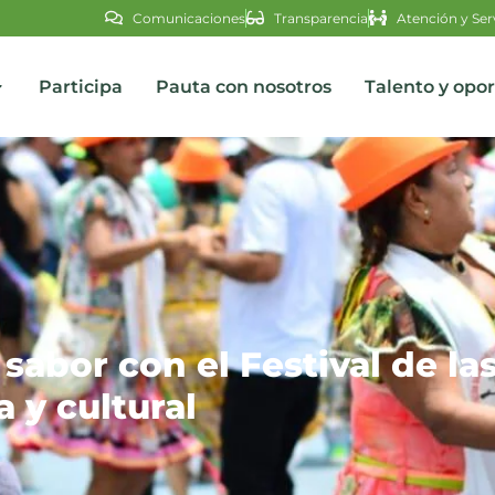
Comunicaciones
Transparencia
Atención y Ser
Participa
Pauta con nosotros
Talento y opo
s
abor con el Festival de las
 y cultural