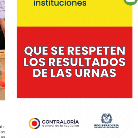
ute
das
ias