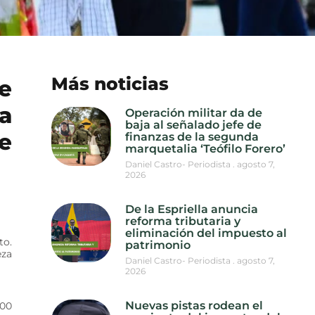
Más noticias
e
a
Operación militar da de
baja al señalado jefe de
e
finanzas de la segunda
marquetalia ‘Teófilo Forero’
Daniel Castro- Periodista
agosto 7,
2026
De la Espriella anuncia
reforma tributaria y
eliminación del impuesto al
to.
patrimonio
eza
Daniel Castro- Periodista
agosto 7,
2026
Nuevas pistas rodean el
:00