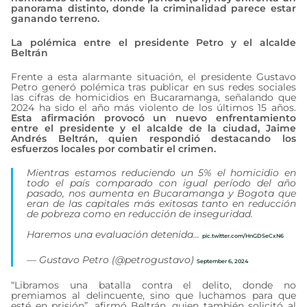
panorama distinto, donde la criminalidad parece estar
ganando terreno.
La polémica entre el presidente Petro y el alcalde
Beltrán
Frente a esta alarmante situación, el presidente Gustavo
Petro generó polémica tras publicar en sus redes sociales
las cifras de homicidios en Bucaramanga, señalando que
2024 ha sido el año más violento de los últimos 15 años.
Esta afirmación provocó un nuevo enfrentamiento
entre el presidente y el alcalde de la ciudad, Jaime
Andrés Beltrán, quien respondió destacando los
esfuerzos locales por combatir el crimen.
Mientras estamos reduciendo un 5% el homicidio en
todo el país comparado con igual período del año
pasado, nos aumenta en Bucaramanga y Bogota que
eran de las capitales más exitosas tanto en reducción
de pobreza como en reducción de inseguridad.
Haremos una evaluación detenida…
pic.twitter.com/HnGDSeCxN6
— Gustavo Petro (@petrogustavo)
September 6, 2024
“Libramos una batalla contra el delito, donde no
premiamos al delincuente, sino que luchamos para que
esté en prisión”, afirmó Beltrán, quien también solicitó al