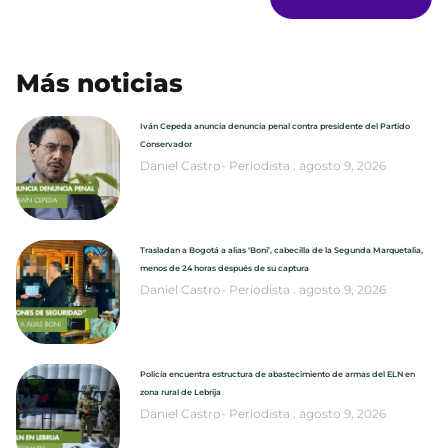
Más noticias
Iván Cepeda anuncia denuncia penal contra presidente del Partido
Conservador
Daniel Castro- Periodista
agosto 9, 2026
Trasladan a Bogotá a alias ‘Boni’, cabecilla de la Segunda Marquetalia,
menos de 24 horas después de su captura
Daniel Castro- Periodista
agosto 9, 2026
Policía encuentra estructura de abastecimiento de armas del ELN en
zona rural de Lebrija
Daniel Castro- Periodista
agosto 9, 2026