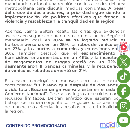
mandatario nacional una reunión con los alcaldes del área
metropolitana para discutir medidas conjuntas.
A pesar
del cruce de declaraciones, la prioridad sigue siendo la
implementación de políticas efectivas que frenen la
violencia y restablezcan la tranquilidad en la región.
Además, Jaime Beltán resaltó las cifras que evidencian
avances en seguridad durante su administración. Según el
mandatario local, en
2024 se ha logrado reducir los
hurtos a personas en un 28%
, los
robos de vehículos en
un 23%
, y los
hurtos a comercios y extorsiones en un
30%
. También destacó que el
esclarecimiento de
homicidios ha aumentado en un 46%
, y la
incautación
de cargamentos de drogas creció en un 32%
. Se
desmantelaron 11 bandas criminales
, y la
recuperación
de vehículos robados aumentó un 21%
.
El alcalde concluyó su mensaje con un comentario
contundente:
“Es bueno que después de dos años de
olvido total, Bucaramanga vuelva a estar en el radar del
Gobierno Nacional”.
Pese a los logros obtenidos con los
recursos limitados, Beltrán enfatizó que esperan poder
trabajar de manera conjunta con el gobierno para enfrentar
de manera más efectiva los desafíos de la criminalidad en
la región.