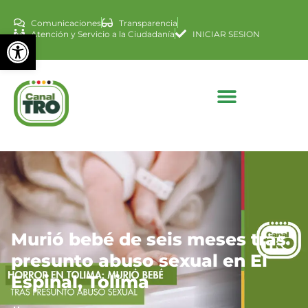
Comunicaciones
Transparencia
Abrir barra de herramienta
Atención y Servicio a la Ciudadanía
INICIAR SESION
Murió bebé de seis meses tras
presunto abuso sexual en El
Espinal, Tolima