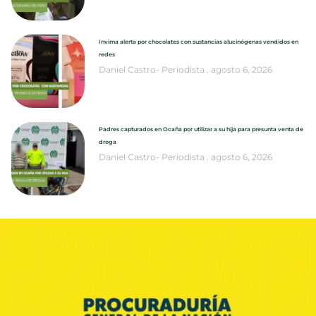
Invima alerta por chocolates con sustancias alucinógenas vendidos en
redes
Daniel Castro- Periodista
agosto 6, 2026
Padres capturados en Ocaña por utilizar a su hija para presunta venta de
droga
Daniel Castro- Periodista
agosto 6, 2026